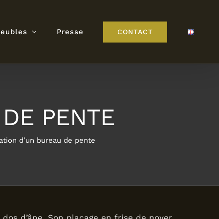
meubles
Presse
CONTACT
 DE PENTE
ation d’un bureau de pente
 dos d’âne. Son placage en frise de noyer