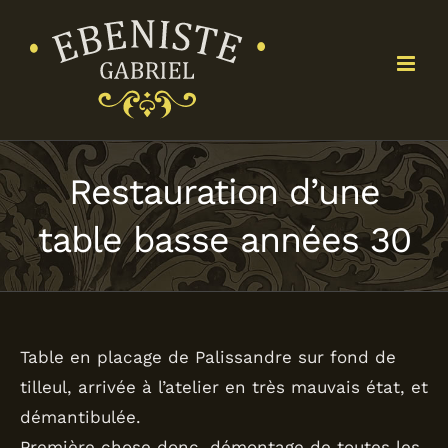
Passer
au
contenu
Restauration d’une
table basse années 30
Table en placage de Palissandre sur fond de
tilleul, arrivée à l’atelier en très mauvais état, et
démantibulée.
Première chose donc, démontage de toutes les