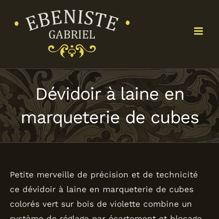
Passer
au
contenu
Dévidoir à laine en
marqueterie de cubes
Petite merveille de précision et de technicité
ce dévidoir à laine en marqueterie de cubes
colorés vert sur bois de violette combine un
système de réglage par écartement et blocage